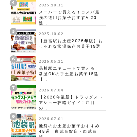
4
2025.10.31
スーパーで買える！コスパ最
強の徳用お菓子おすすめ20
選...
5
2025.10.02
【新宿駅お土産2025年版】お
しゃれな常温保存お菓子19選
6
2026.05.11
品川駅エキュートで買える！
常温OKの手土産お菓子16選
【...
7
2026.07.04
【2026年最新】ドラッグスト
アショー攻略ガイド！注目
の...
8
2026.07.01
池袋のお土産お菓子おすすめ
48選｜東武百貨店・西武百
貨...