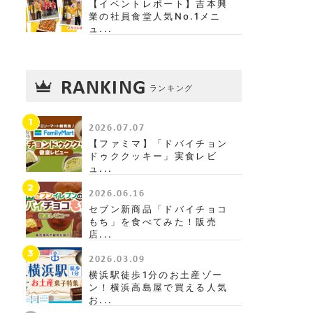
【イベントレポート】吉本興
業の社員食堂人気No.1メニ
ュ...
RANKING
ランキング
1
2026.07.07
【ファミマ】「ドバイチョン
ドゥククッキー」実食レビ
ュ...
2
2026.06.16
セブン新商品「ドバイチョコ
もち」を食べてみた！販売
店...
3
2026.03.09
横浜駅徒歩1分のお土産ゾー
ン！横浜高島屋で買える人気
お...