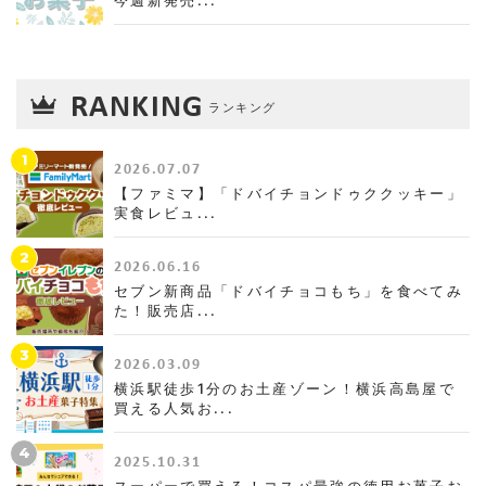
RANKING
ランキング
1
2026.07.07
【ファミマ】「ドバイチョンドゥククッキー」
実食レビュ...
2
2026.06.16
セブン新商品「ドバイチョコもち」を食べてみ
た！販売店...
3
2026.03.09
横浜駅徒歩1分のお土産ゾーン！横浜高島屋で
買える人気お...
4
2025.10.31
スーパーで買える！コスパ最強の徳用お菓子お