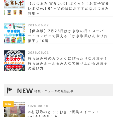
【おつまみ 実食レポ】ぱくっと！お菓子実食
レポ🍪vol.61～父の日におすすめなおつまみ
特集～
2026.06.02
【保存版】7月25日はかき氷の日！スーパ
ー・コンビニで買える「かき氷風ひんやりお
菓子」10選
2026.06.01
持ち込み可のカラオケにぴったりなお菓子！
持ち込みルール＆みんなで盛り上がるお菓子
の選び方
NEW
特集・ニュースの最新記事
NEW
2026.08.10
木村彩乃のとっておきご褒美スイーツ！
vol.65 渋谷にあ...