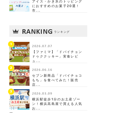
アイス・かき氷のトッピング
におすすめのお菓子20選！
市...
RANKING
ランキング
1
2026.07.07
【ファミマ】「ドバイチョン
ドゥククッキー」実食レビ
ュ...
2
2026.06.16
セブン新商品「ドバイチョコ
もち」を食べてみた！販売
店...
3
2026.03.09
横浜駅徒歩1分のお土産ゾー
ン！横浜高島屋で買える人気
お...