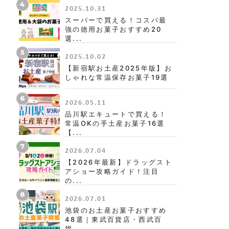
4
2025.10.31
スーパーで買える！コスパ最
強の徳用お菓子おすすめ20
選...
5
2025.10.02
【新宿駅お土産2025年版】お
しゃれな常温保存お菓子19選
6
2026.05.11
品川駅エキュートで買える！
常温OKの手土産お菓子16選
【...
7
2026.07.04
【2026年最新】ドラッグスト
アショー攻略ガイド！注目
の...
8
2026.07.01
池袋のお土産お菓子おすすめ
48選｜東武百貨店・西武百
貨...