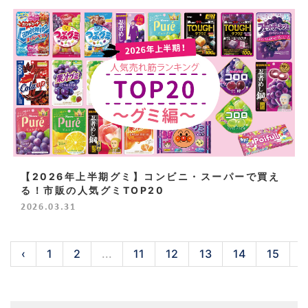
【2026年上半期グミ】コンビニ・スーパーで買え
る！市販の人気グミTOP20
2026.03.31
‹
1
2
...
11
12
13
14
15
1