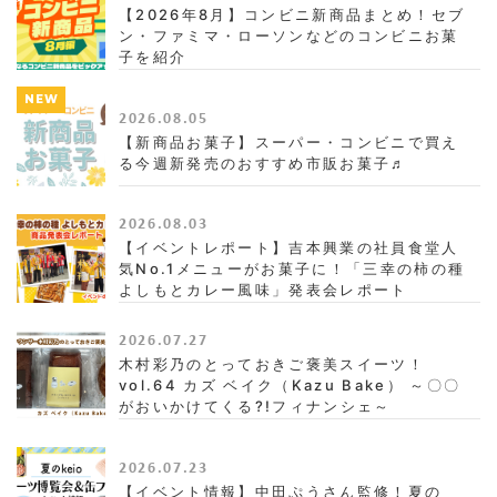
【2026年8月】コンビニ新商品まとめ！セブ
ン・ファミマ・ローソンなどのコンビニお菓
子を紹介
NEW
2026.08.05
【新商品お菓子】スーパー・コンビニで買え
る今週新発売のおすすめ市販お菓子♬
2026.08.03
【イベントレポート】吉本興業の社員食堂人
気No.1メニューがお菓子に！「三幸の柿の種
よしもとカレー風味」発表会レポート
2026.07.27
木村彩乃のとっておきご褒美スイーツ！
vol.64 カズ ベイク（Kazu Bake） ～〇〇
がおいかけてくる?!フィナンシェ～
2026.07.23
【イベント情報】中田ぷうさん監修！夏の