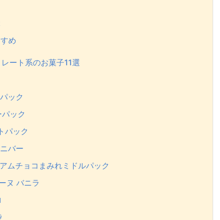
ぶ
すすめ
レート系のお菓子11選
アパック
ーパック
トパック
ミニバー
マアムチョコまみれミドルパック
ーヌ バニラ
ロ
袋