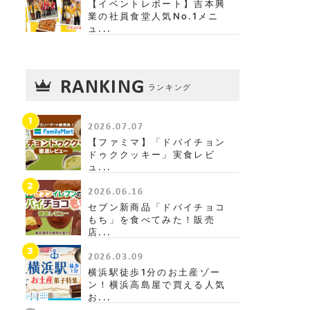
【イベントレポート】吉本興
業の社員食堂人気No.1メニ
ュ...
RANKING
ランキング
1
2026.07.07
【ファミマ】「ドバイチョン
ドゥククッキー」実食レビ
ュ...
2
2026.06.16
セブン新商品「ドバイチョコ
もち」を食べてみた！販売
店...
3
2026.03.09
横浜駅徒歩1分のお土産ゾー
ン！横浜高島屋で買える人気
お...