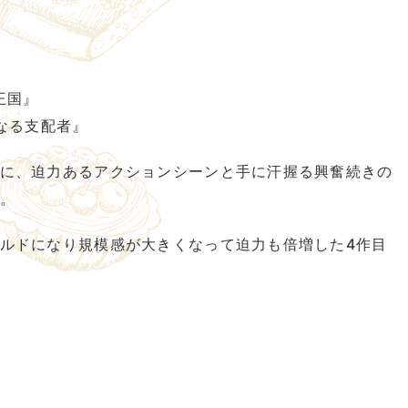
王国』
なる支配者』
に、迫力あるアクションシーンと手に汗握る興奮続きの
。
ルドになり規模感が大きくなって迫力も倍増した4作目