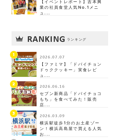
【イベントレポート】吉本興
業の社員食堂人気No.1メニ
ュ...
RANKING
ランキング
1
2026.07.07
【ファミマ】「ドバイチョン
ドゥククッキー」実食レビ
ュ...
2
2026.06.16
セブン新商品「ドバイチョコ
もち」を食べてみた！販売
店...
3
2026.03.09
横浜駅徒歩1分のお土産ゾー
ン！横浜高島屋で買える人気
お...