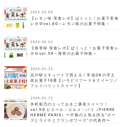
2026.06.09
【レモン味 実食レポ】ぱくっと！お菓子実食
レポ🍪vol.60～レモン味のお菓子特集～
2026.06.02
【海苔味 実食レポ】ぱくっと！お菓子実食レ
ポ🍪vol.59～海苔のお菓子特集～
2026.05.11
品川駅エキュートで買える！常温OKの手土
産お菓子16選【いろどりフード＆スイーツ／
フェイバリットスイーツ】
2026.05.11
木村彩乃のとっておきご褒美スイーツ！
vol.59 ピエール・エルメ・パリ（PIERRE
HERMÉ PARIS）〜不動の人気を誇る“ロー
ズとライチとフランボワーズ”の代表作〜